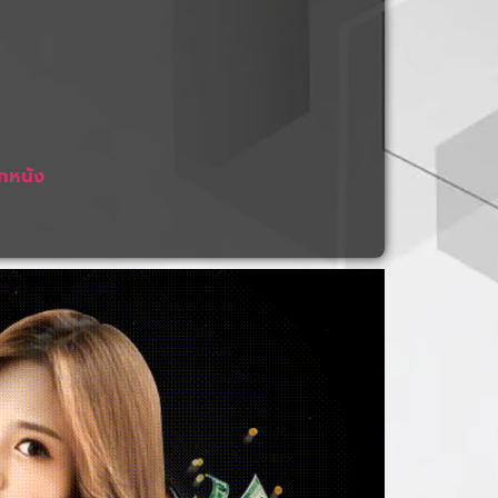
ูกหนัง