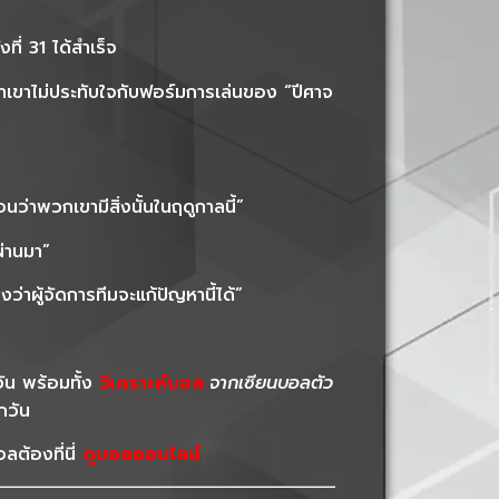
ี่ 31 ได้สำเร็จ
าเขาไม่ประทับใจกับฟอร์มการเล่นของ “ปีศาจ
ว่าพวกเขามีสิ่งนั้นในฤดูกาลนี้”
่านมา”
าผู้จัดการทีมจะแก้ปัญหานี้ได้”
ัน พร้อมทั้ง
วิเคราะห์บอล
จากเซียนบอลตัว
กวัน
ลต้องที่นี่
ดูบอลออนไลน์