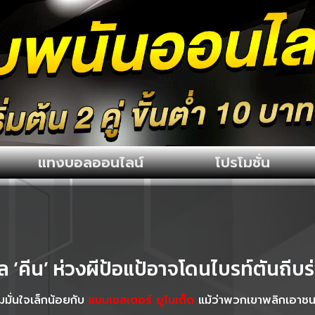
แทงบอลออนไลน์
โปรโมชั่น
ล ‘คีน’ ห่วงผีป้อแป้อาจโดนไบรท์ตันถีบ
มั่นใจเล็กน้อยกับ
แมนเชสเตอร์ ยูไนเต็ด
แม้ว่าพวกเขาพลิกเอาช