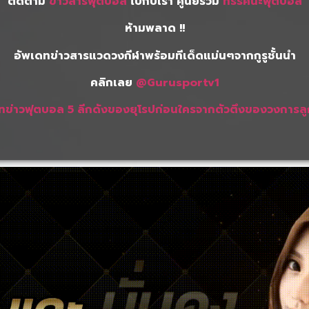
ติดตาม
ข่าวสารฟุตบอล
ไปกับเรา ศูนย์รวม
ทรรศนะฟุตบอล
ห้ามพลาด !!
อัพเดทข่าวสารแวดวงกีฬาพร้อมทีเด็ดแม่นๆจากกูรูชั้นนำ
คลิกเลย
@Gurusportv1
ทข่าวฟุตบอล 5 ลีกดังของยุโรปก่อนใครจากตัวตึงของวงการล