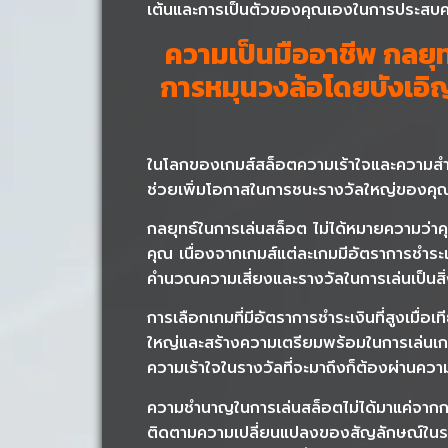
เต้นและการเป็นตัวของคุณเองในการประสบความส
ความเป็นมืออาชีพ กลยุท
การหมุนวงล้อโดยบังเอิญ
ในโลกของเกมส์สล็อตความเร้าใจและความสำเร็
ช่วยเพิ่มโอกาสในการชนะรางวัลใหญ่ของคุ
กลยุทธ์ในการเล่นสล็อต ไม่ได้หมายความว่าคุ
คุณ เนื่องจากเกมส์แต่ละเกมมีอัตราการชำร
คำนวณความเสี่ยงและรางวัลในการเล่นเป็นสิ่ง
การเลือกเกมที่มีอัตราการชำระเงินที่สูงเมื
ใหญ่และสร้างความเตรียมพร้อมในการเล่นเก
ความเร้าใจในรางวัลที่จะมาถึงก็ต้องผ่านค
ความชำนาญในการเล่นสล็อตไม่ได้มาแค่จากกา
ติดตามความเปลี่ยนแปลงของสัญลักษณ์ในระหว่