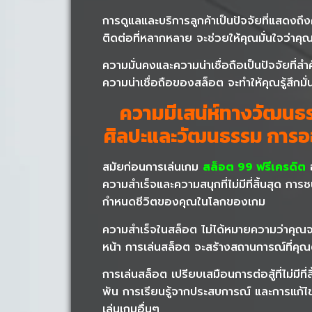
การดูแลและบริการลูกค้าเป็นปัจจัยที่แสดงถ
ติดต่อที่หลากหลาย จะช่วยให้คุณมั่นใจว่าคุณ
ความมั่นคงและความน่าเชื่อถือเป็นปัจจัยที
ความน่าเชื่อถือของสล็อต จะทำให้คุณรู้สึกมั
ความมีเสน่ห์ทางวัฒนธ
ศิลปะและวัฒนธรรม การออ
สมัยก่อนการเล่นเกม
สล็อต 99 ฟรีเครดิต
อ
ความสำเร็จและความสนุกที่ไม่มีที่สิ้นสุด ก
กำหนดชีวิตของคุณในโลกของเกม
ความสำเร็จในสล็อต ไม่ได้หมายความว่าคุณจ
หน้า การเล่นสล็อต จะสร้างสถานการณ์ที่คุณต้
การเล่นสล็อต เปรียบเสมือนการต่อสู้ที่ไม่
พัน การเรียนรู้จากประสบการณ์ และการแก้ไ
เล่นเกมอื่นๆ