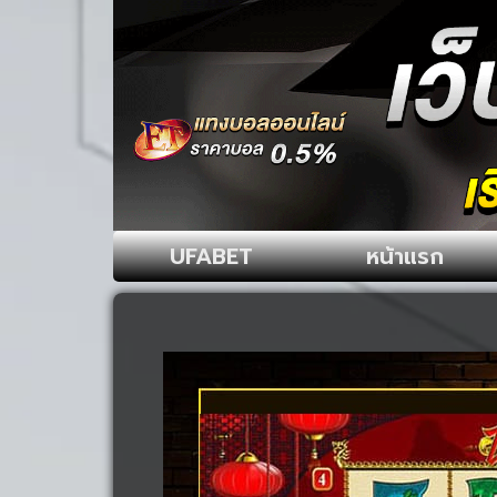
UFABET
หน้าแรก