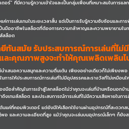
สเตอร์” ที่มีความรู้ความเข้าใจและเป็นกลุ่มเพื่อนที่เหมาะสมในก
แค่การเล่นเกมในระยะเวลาสั้น แต่เป็นการรับรู้ความซับซ้อนและการ
มเป็นมืออาชีพในสล็อตที่ต้องการความกล้าหาญและความพยายามในกา
มส์สล็อต
ีทันสมัย รับประสบการณ์การเล่นที่ไม่
วและคุณภาพสูงจะทำให้คุณเพลิดเพลินไ
ค่นำเสนอความสนุกและความตื่นเต้น เพียงอย่างเดียวก็ไม่เพียงพ
ารให้ประสบการณ์การเล่นที่ไม่มีอุปสรรคและรางวัลที่ไม่เหมือนใ
่องมือสำคัญในการเข้าสู่โลกสล็อตไม่ว่าคุณจะเล่นที่บ้านหรือนอกบ
ข้าถึงเกมส์สล็อต และประสบการณ์การเล่นที่ไม่มีความเสียหายในการสั
่มต้นแค่ที่คอมพิวเตอร์ แต่ยังมีให้เลือกใช้งานผ่านอุปกรณ์ที่สะดวก
ญ่พอ และความละเอียดที่สูง แม้ว่าคุณจะเล่นบนอุปกรณ์เล็กๆ ก็ยัง