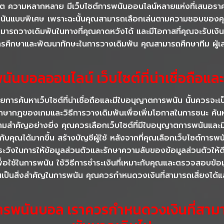
ร์เน็ต ความหลากหลาย มีเว็บไซต์การพนันออนไลน์หลายแห่งที่เสนอ
พนันแบบพิเศษ เพราะฉะนั้นคุณสามารถเลือกเล่นตามความชอบของค
ารถวางเดิมพันในทางที่คุณคาดหวังได้ และมีโอกาสที่คุณจะรับเงิ
ึกษาและพัฒนาทักษะในการวางเดิมพัน คุณสามารถศึกษาทีม ผู้เล่
รพนันบอลออนไลน์ เว็บไซต์ที่น่าเชื่อถือ
ยการค้นหาเว็บไซต์ที่น่าเชื่อถือและมีใบอนุญาตการพนัน นั้นควรจะ
รศึกษากฎของเกมและวิธีการวางเดิมพันเพื่อเพิ่มโอกาสในการชนะ ค้น
ความสำคัญอย่างยิ่ง คุณควรเลือกเว็บไซต์ที่มีใบอนุญาตการพนันและ
ะกับคุณได้มากขึ้น สร้างบัญชีผู้ใช้ หลังจากที่คุณเลือกเว็บไซต์การพน
ะวังในการให้ข้อมูลส่วนตัวและรักษาความลับของข้อมูลส่วนตัวให้ดี
ื่อใช้ในการพนัน ใช้วิธีการชำระเงินที่เหมาะกับคุณและตรวจสอบข้อมู
เป็นสิ่งสำคัญในการพนัน คุณควรกำหนดวงเงินที่สามารถเสี่ยงได้และ
ารพนันบอล เราควรกำหนดวงเงินที่สามารถ