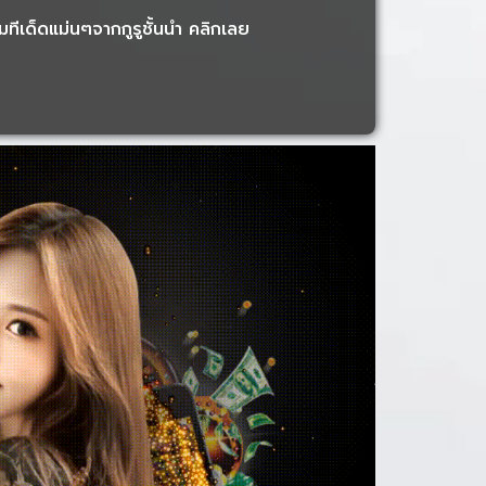
ีเด็ดแม่นๆจากกูรูชั้นนำ คลิกเลย