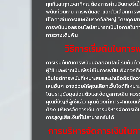
ทุกที่และทุกเวลาที่คุณต้องการผ่านอินเทอ
พนันก่อนเกม การพนันสด และตัวเลือกการ
มีโอกาสในการชนะเงินรางวัลใหญ่ โดยคุณสาม
การพนันบอลออนไลน์สามารถเป็นโอกาสในการศ
การวางเดิมพัน
วิธีการเริ่มต้นในกา
การเริ่มต้นในการพนันบอลออนไลน์เริ่มต้นด้ว
ผู้ใช้ และฝากเงินเพื่อใช้ในการพนัน ยังคว
เว็บไซต์การพนันที่เหมาะสมและน่าเชื่อถือมี
เล่นอื่นๆ อาจช่วยให้คุณเลือกเว็บไซต์ที่เหมา
โดยระบุข้อมูลส่วนตัวและข้อมูลการเงิน ควรร
คุณมีบัญชีผู้ใช้แล้ว คุณต้องทำการฝากเงินเพ
ต้อง บริหารจัดการเงิน การบริหารจัดการเงิน
การสูญเสียเงินที่ไม่สามารถรับได้
การบริหารจัดการเงินในก