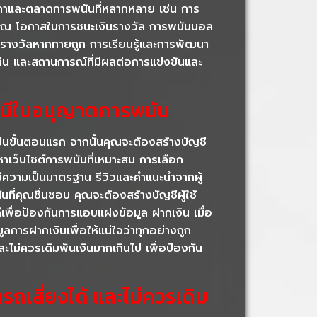
ราคาและตลาดการพนันที่หลากหลาย เช่น การ
ุณ โอกาสในการชนะเงินรางวัล การพนันบอล
นรางวัลหากทายถูก การเรียนรู้และการพัฒนา
น และสถานการณ์ที่มีผลต่อการแข่งขันและ
และมีใบอนุญาตการพนัน
เป็นขั้นตอนแรก จากนั้นคุณจะต้องสร้างบัญชี
หาเว็บไซต์การพนันที่เหมาะสม การเลือก
มีความเป็นมาตรฐาน รีวิวและคำแนะนำจากผู้
ันที่คุณชื่นชอบ คุณจะต้องสร้างบัญชีผู้ใช้
เพื่อป้องกันการแอบแฝงข้อมูล ฝากเงิน เมื่อ
ลการฝากเงินเพื่อให้แน่ใจว่าทุกอย่างถูก
ไม่ควรเดิมพันเงินมากเกินไป เพื่อป้องกัน
เสี่ยงได้ และไม่ควรเดิม