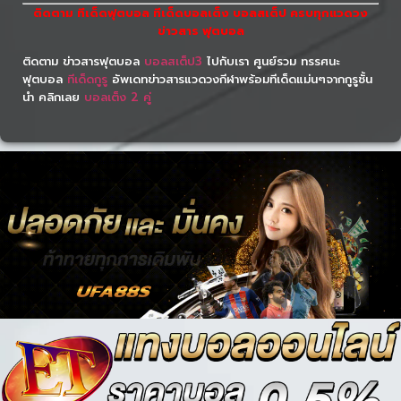
ติดตาม ทีเด็ดฟุตบอล ทีเด็ดบอลเต็ง บอลสเต็ป ครบทุกแวดวง
ข่าวสาร ฟุตบอล
ติดตาม ข่าวสารฟุตบอล
บอลสเต็ป3
ไปกับเรา ศูนย์รวม ทรรศนะ
ฟุตบอล
ทีเด็ดกูรู
อัพเดทข่าวสารแวดวงกีฬาพร้อมทีเด็ดแม่นๆจากกูรูชั้น
นำ คลิกเลย
บอลเต็ง 2 คู่