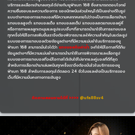
บริการและเลือกเข้ามาลงทุนได้ง่ายกับยูฟ่าเบท 168 ซึ่งสามารถตอบโจทย์
ความชื่นชอบและความต้องการ
ของนักพนันส่วนใหญ่ได้เป็นอย่างดีในรูป
แบบต่างๆของการแทงบอลที่มีความหลากหลายไม่ว่าจะเป็นการเลือกเข้ามา
แทงบอลสูงต่ํา แทงบอลเต็ง แทงบอลสเต็ป แทงบอลสดแทงบอลคู่คี่
หรือการทายผลลูกเตะมุมและรูปแบบอื่นๆที่สามารถนำมาใช้ในการแทงบอล
ทุกครั้งให้มีโอกาสเพิ่มขึ้นเราจึงต้องพิจารณาและให้ความสำคัญในแต่ละรูป
แบบของการแทงบอลด้วยข้อมูลต่างๆที่มีความแม่นยำในบริการของยู
ฟ่าเบท 168 สามารถมั่นใจได้ว่า
แทงบอลกินค่าน้ำ
จะทำให้มีโอกาสที่ดีกับ
ข้อมูลต่างๆที่มีความแม่นยำสามารถนำมาใช้ในการพิจารณาและเลือกรูป
แบบของการแทงบอลที่จะมีโอกาสได้เงินใช้ไม่ยากและคู่บอลที่ดีที่สุด
สำหรับการเลือกเข้ามาเล่นพนันทุกครั้งเราจึงต้องมั่นใจในบริการของยู
ฟ่าเบท 168 สำหรับการลงทุนได้ตลอด 24 ชั่วโมงและยังเป็นบริการของ
เว็บที่มีความมั่นคงทางการเงินสูง
ติดตามสอบถามได้ที่ >>>>
@ufa88sv4