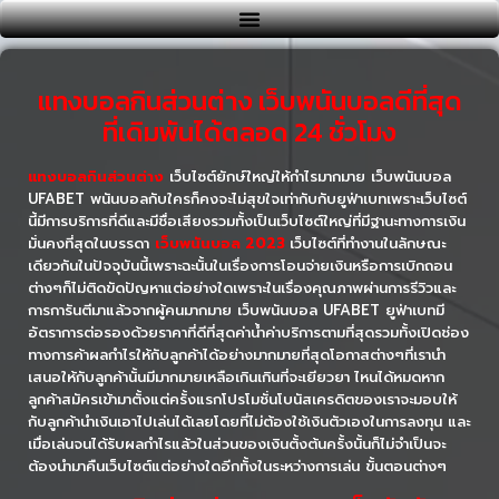
แทงบอลกินส่วนต่าง เว็บพนันบอลดีที่สุด
ที่เดิมพันได้ตลอด 24 ชั่วโมง
แทงบอลกินส่วนต่าง
เว็บไซต์ยักษ์ใหญ่ให้กำไรมากมาย เว็บพนันบอล
UFABET พนันบอลกับใครก็คงจะไม่สุขใจเท่ากับกับยูฟ่าเบทเพราะเว็บไซต์
นี้มีการบริการที่ดีและมีชื่อเสียงรวมทั้งเป็นเว็บไซต์ใหญ่ที่มีฐานะทางการเงิน
มั่นคงที่สุดในบรรดา
เว็บพนันบอล 2023
เว็บไซต์ที่ทำงานในลักษณะ
เดียวกันในปัจจุบันนี้เพราะฉะนั้นในเรื่องการโอนจ่ายเงินหรือการเบิกถอน
ต่างๆก็ไม่ติดขัดปัญหาแต่อย่างใดเพราะในเรื่องคุณภาพผ่านการรีวิวและ
การการันตีมาแล้วจากผู้คนมากมาย เว็บพนันบอล UFABET ยูฟ่าเบทมี
อัตราการต่อรองด้วยราคาที่ดีที่สุดค่าน้ำค่าบริการตามที่สุดรวมทั้งเปิดช่อง
ทางการค้าผลกำไรให้กับลูกค้าได้อย่างมากมายที่สุดโอกาสต่างๆที่เรานำ
เสนอให้กับลูกค้านั้นมีมากมายเหลือเกินเกินที่จะเยียวยา
ไหนได้หมดหาก
ลูกค้าสมัครเข้ามาตั้งแต่ครั้งแรกโปรโมชั่นโบนัสเครดิตของเราจะมอบให้
กับลูกค้านำเงินเอาไปเล่นได้เลยโดยที่ไม่ต้องใช้เงินตัวเองในการลงทุน และ
เมื่อเล่นจนได้รับผลกำไรแล้วในส่วนของเงินตั้งต้นครั้งนั้นก็ไม่จำเป็นจะ
ต้องนำมาคืนเว็บไซต์แต่อย่างใดอีกทั้งในระหว่างการเล่น ขั้นตอนต่างๆ