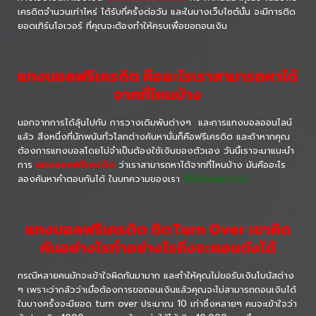
เครดิตจำนวนเท่าไหร่ ได้รับกี่ครั้งต่อวัน และในบางเว็บไซต์นั้น จะมีการติด
ยอดเทิร์นโอเวอร์ ที่คุณจะต้องทำให้ครบเพื่อขอถอนเงิน
แทงบอลฟรีเครดิต คืออะไรเราสามารถหาได้
จากที่ไหนบ้าง
นอกจากการได้ลุ้นไปกับ การวางเดิมพันต่างๆ และการแทงบอลออนไลน์
แล้ว สิ่งหนึ่งที่นักพนันทั่วโลกต่างค้นหานั่นก็คือฟรีเครดิต และถ้าหากคุณ
ต้องการแทงบอลโดยไม่จำเป็นต้องใช้เงินของตัวเอง วันนี้เราจะมาแนะนำ
การ
แทงบอลฟรีเครดิต
ว่าเราสามารถหาได้จากที่ไหนบ้าง มันคืออะไร
ลองค้นหาคำตอบกันได้ ในบทความของเรา
@Gurusportv2
แทงบอลฟรีเครดิต ติด
Turn Over
เขาคิด
กันอย่างไรทำอย่างไรถึงจะถอนตังได้
กรณีหลายคนมักจะเข้าใจผิดกันมามาก และทำให้คุณไม่ขอรับเงินโบนัสต่าง
ๆ เพราะว่ากลัวว่าเมื่อต้องการขอถอนเงินแล้วคุณจะไม่สามารถถอนเงินได้
ในบางครั้งจะมียอด
turn over
ประมาณ 10 เท่าซึ่งหลายๆ คนจะเข้าใจว่า