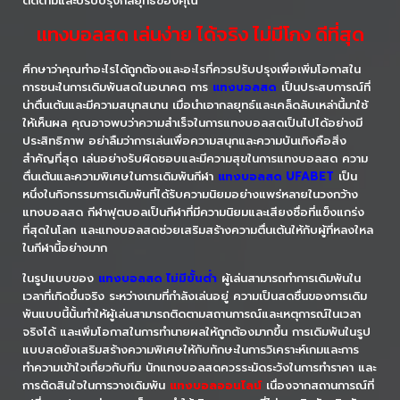
ติดตามและปรับปรุงกลยุทธ์ของคุณ
แทงบอลสด เล่นง่าย ได้จริง ไม่มีโกง ดีที่สุด
ศึกษาว่าคุณทำอะไรได้ถูกต้องและอะไรที่ควรปรับปรุงเพื่อเพิ่มโอกาสใน
การชนะในการเดิมพันสดในอนาคต การ
แทงบอลสด
เป็นประสบการณ์ที่
น่าตื่นเต้นและมีความสนุกสนาน เมื่อนำเอากลยุทธ์และเคล็ดลับเหล่านี้มาใช้
ให้เห็นผล คุณอาจพบว่าความสำเร็จในการแทงบอลสดเป็นไปได้อย่างมี
ประสิทธิภาพ อย่าลืมว่าการเล่นเพื่อความสนุกและความบันเทิงคือสิ่ง
สำคัญที่สุด เล่นอย่างรับผิดชอบและมีความสุขในการแทงบอลสด ความ
ตื่นเต้นและความพิเศษในการเดิมพันกีฬา
แทงบอลสด UFABET
เป็น
หนึ่งในกิจกรรมการเดิมพันที่ได้รับความนิยมอย่างแพร่หลายในวงกว้าง
แทงบอลสด กีฬาฟุตบอลเป็นกีฬาที่มีความนิยมและเสียงชื่อที่แข็งแกร่ง
ที่สุดในโลก และแทงบอลสดช่วยเสริมสร้างความตื่นเต้นให้กับผู้ที่หลงใหล
ในกีฬานี้อย่างมาก
ในรูปแบบของ
แทงบอลสด ไม่มีขั้นต่ำ
ผู้เล่นสามารถทำการเดิมพันใน
เวลาที่เกิดขึ้นจริง ระหว่างเกมที่กำลังเล่นอยู่ ความเป็นสดชื่นของการเดิม
พันแบบนี้นั้นทำให้ผู้เล่นสามารถติดตามสถานการณ์และเหตุการณ์ในเวลา
จริงได้ และเพิ่มโอกาสในการทำนายผลให้ถูกต้องมากขึ้น การเดิมพันในรูป
แบบสดยังเสริมสร้างความพิเศษให้กับทักษะในการวิเคราะห์เกมและการ
ทำความเข้าใจเกี่ยวกับทีม นักแทงบอลสดควรระมัดระวังในการทำราคา และ
การตัดสินใจในการวางเดิมพัน
แทงบอลออนไลน์
เนื่องจากสถานการณ์ที่