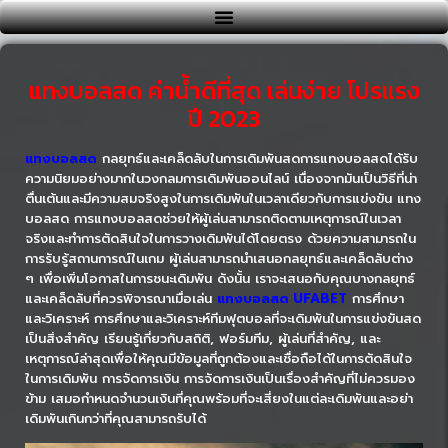
แทงบอลสด ค่าน้ำดีที่สุด เล่นง่าย โปรแรง
ปี 2023
แทงบอลสด
กลยุทธ์และเคล็ดลับในการเดิมพันสดการแทงบอลสดได้รับ
ความนิยมอย่างมากในวงกลมการเดิมพันออนไลน์ เนื่องจากมันเป็นวิธีที่น่า
ตื่นเต้นและมีความสมจริงสูงในการเดิมพันในเวลาเดียวกับการแข่งขัน แทง
บอลสด การแทงบอลสดช่วยให้ผู้เล่นสามารถติดตามเหตุการณ์ในเวลา
จริงและทำการตัดสินใจในการวางเดิมพันได้โดยตรง ด้วยความสามารถใน
การรับรู้สถานการณ์ในเกม ผู้เล่นสามารถนำเสนอกลยุทธ์และเคล็ดลับต่าง
ๆ เพื่อเพิ่มโอกาสในการชนะเดิมพัน ดังนั้น เราจะเสนอกับคุณบางกลยุทธ์
และเคล็ดลับที่ควรพิจารณาเมื่อเล่น
แทงบอลสด UFABET
การศึกษา
และวิเคราะห์ การศึกษาและวิเคราะห์ทีมฟุตบอลที่จะเดิมพันในการแข่งขันสด
เป็นสิ่งสำคัญ เรียนรู้เกี่ยวกับสถิติ, ฟอร์มทีม, ผู้เล่นที่สำคัญ, และ
เหตุการณ์ล่าสุดเพื่อให้คุณมีข้อมูลที่ถูกต้องและเชื่อถือได้ในการตัดสินใจ
ในการเดิมพัน การจัดการเงิน การจัดการเงินเป็นเรื่องสำคัญที่ไม่ควรมอง
ข้าม เสมอกำหนดจำนวนเงินที่คุณพร้อมที่จะเสี่ยงในแต่ละเดิมพันและอย่า
เดิมพันเกินกว่าที่คุณสามารถรับได้