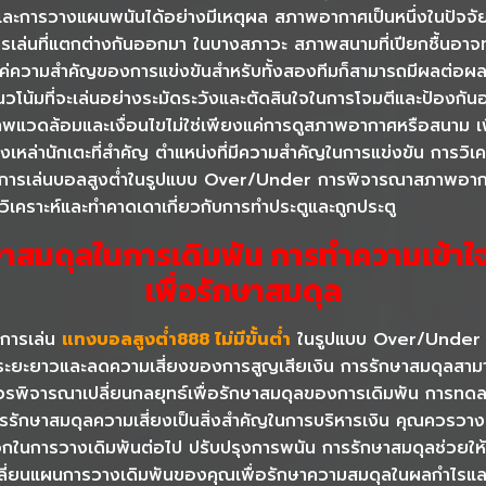
นและการวางแผนพนันได้อย่างมีเหตุผล สภาพอากาศเป็นหนึ่งในปัจจ
เล่นที่แตกต่างกันออกมา ในบางสภาวะ สภาพสนามที่เปียกชื้นอาจทำใ
ค่ความสำคัญของการแข่งขันสำหรับทั้งสองทีมก็สามารถมีผลต่อผลก
วโน้มที่จะเล่นอย่างระมัดระวังและตัดสินใจในการโจมตีและป้องกัน
าพแวดล้อมและเงื่อนไขไม่ใช่เพียงแค่การดูสภาพอากาศหรือสนาม เพ
งเหล่านักเตะที่สำคัญ ตำแหน่งที่มีความสำคัญในการแข่งขัน การวิเค
นการเล่นบอลสูงต่ำในรูปแบบ Over/Under การพิจารณาสภาพอากา
วิเคราะห์และทำคาดเดาเกี่ยวกับการทำประตูและถูกประตู
สมดุลในการเดิมพัน การทำความเข้าใจ 
เพื่อรักษาสมดุล
นการเล่น
แทงบอลสูงต่ำ888 ไม่มีขั้นต่ำ
ในรูปแบบ Over/Under ก
รในระยะยาวและลดความเสี่ยงของการสูญเสียเงิน การรักษาสมดุลสามา
ุณควรพิจารณาเปลี่ยนกลยุทธ์เพื่อรักษาสมดุลของการเดิมพัน การท
รรักษาสมดุลความเสี่ยงเป็นสิ่งสำคัญในการบริหารเงิน คุณควรวางแผ
เลือกในการวางเดิมพันต่อไป ปรับปรุงการพนัน การรักษาสมดุลช่วย
ี่ยนแผนการวางเดิมพันของคุณเพื่อรักษาความสมดุลในผลกำไรและคว