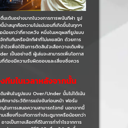
่าตื่นเต้นอย่างมากในวงการการพนันกีฬา รูป
้น่าสนุกคือความไม่แน่นอนที่เกิดขึ้นในทุกๆ
น้อยกว่าที่คาดหวัง หนึ่งในเหตุผลที่รูปแบบ
ักกับทีมหรือนักกีฬาที่ไม่เคยสนิท ด้วยการ
เข้าใจเพื่อใช้ในการตัดสินใจเลือกวางเดิมพัน
r เป็นอย่างดี ผู้เล่นจะสามารถเพิ่มโอกาส
ี่ต้องมีความรับผิดชอบและเสี่ยงซึ่งควร
งทีมในเวลาหลังจากนั้น
ดิมพันในรูปแบบ Over/Under นั้นไม่ได้เน้น
การศึกษาประวัติการแข่งขันก่อนหน้า ฟอร์ม
สำคัญในการเสนอความสามารถโจทย์ นอกจากนี้
เสี่ยงที่จะเกิดการทำประตูมากหรือน้อยกว่า
r อาจเป็นทางเลือกที่ดีในการทำกำไรจากการ