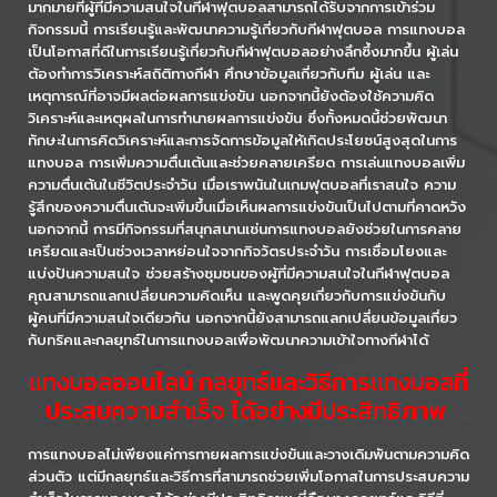
มากมายที่ผู้ที่มีความสนใจในกีฬาฟุตบอลสามารถได้รับจากการเข้าร่วม
กิจกรรมนี้ การเรียนรู้และพัฒนาความรู้เกี่ยวกับกีฬาฟุตบอล การแทงบอล
เป็นโอกาสที่ดีในการเรียนรู้เกี่ยวกับกีฬาฟุตบอลอย่างลึกซึ้งมากขึ้น ผู้เล่น
ต้องทำการวิเคราะห์สถิติทางกีฬา ศึกษาข้อมูลเกี่ยวกับทีม ผู้เล่น และ
เหตุการณ์ที่อาจมีผลต่อผลการแข่งขัน นอกจากนี้ยังต้องใช้ความคิด
วิเคราะห์และเหตุผลในการทำนายผลการแข่งขัน ซึ่งทั้งหมดนี้ช่วยพัฒนา
ทักษะในการคิดวิเคราะห์และการจัดการข้อมูลให้เกิดประโยชน์สูงสุดในการ
แทงบอล การเพิ่มความตื่นเต้นและช่วยคลายเครียด การเล่นแทงบอลเพิ่ม
ความตื่นเต้นในชีวิตประจำวัน เมื่อเราพนันในเกมฟุตบอลที่เราสนใจ ความ
รู้สึกของความตื่นเต้นจะเพิ่มขึ้นเมื่อเห็นผลการแข่งขันเป็นไปตามที่คาดหวัง
นอกจากนี้ การมีกิจกรรมที่สนุกสนานเช่นการแทงบอลยังช่วยในการคลาย
เครียดและเป็นช่วงเวลาหย่อนใจจากกิจวัตรประจำวัน การเชื่อมโยงและ
แบ่งปันความสนใจ ช่วยสร้างชุมชนของผู้ที่มีความสนใจในกีฬาฟุตบอล
คุณสามารถแลกเปลี่ยนความคิดเห็น และพูดคุยเกี่ยวกับการแข่งขันกับ
ผู้คนที่มีความสนใจเดียวกัน นอกจากนี้ยังสามารถแลกเปลี่ยนข้อมูลเกี่ยว
กับทริคและกลยุทธ์ในการแทงบอลเพื่อพัฒนาความเข้าใจทางกีฬาได้
แทงบอลออนไลน์ กลยุทธ์และวิธีการแทงบอลที่
ประสบความสำเร็จ ได้อย่างมีประสิทธิภาพ
การแทงบอลไม่เพียงแค่การทายผลการแข่งขันและวางเดิมพันตามความคิด
ส่วนตัว แต่มีกลยุทธ์และวิธีการที่สามารถช่วยเพิ่มโอกาสในการประสบความ