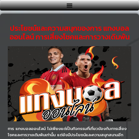
ประโยชน์และความสนุกของการ แทงบอล
ออนไลน์ การเสี่ยงโชคและการวางเดิมพัน
การ แทงบอลออนไลน์ ไม่เพียงแต่เป็นกิจกรรมที่เกี่ยวข้องกับการเสี่ยง
โชคและการวางเดิมพันเท่านั้น แต่ยังมีประโยชน์และความสนุกสนานอีก