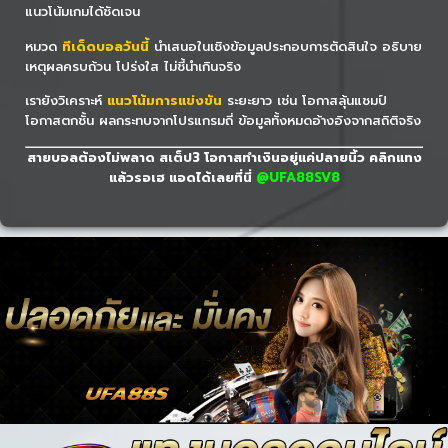
แนวโน้มเกมได้ชัดเจน
หมวด
ทีเด็ดบอลวันนี้
นำเสนอในเชิงข้อมูลประกอบการตัดสินใจ อธิบาย
เหตุผลครบถ้วน โปร่งใส ไม่ชี้นำเกินจริง
เรายังวิเคราะห์
แนวโน้มการแข่งขัน
ระยะยาว เช่น โอกาสลุ้นแชมป์
โอกาสตกชั้น ผลกระทบจากโปรแกรมถี่ ข้อมูลทั้งหมดอ้างอิงจากสถิติจริง
สายบอลต้องไม่พลาด สเต็ป3 โอกาสทำเงินอยู่แค่ปลายนิ้ว คลิกแทง
แล้วรอเฮ แอดได้เลยที่นี่
@UFA88SV8