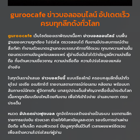
guroocafe ข่าวบอลออนไลน์ อัปเดตเร็ว
ครบทุกลีกดังทั่วโลก
guroocafe
เว็บไซต์ของเราพัฒนาเนื้อหา
ข่าวบอลออนไลน์
บนพื้น
ฐานของความถูกต้อง โปร่งใส ตรวจสอบได้ ทีมงานมีประสบการณ์ด้าน
สื่อกีฬา ทำงานด้วยมาตรฐานกองบรรณาธิการที่ชัดเจน ทุกบทความผ่านขั้น
ตอนตรวจทานข้อมูลก่อนเผยแพร่ ผู้อ่านจึงมั่นใจได้ว่าข้อมูลมีความน่าเชื่อ
ถือ ทั้งด้านความเชี่ยวชาญ ความน่าเชื่อถือ ความโปร่งใสของแหล่ง
อ้างอิง
ในทุกวันเรานำเสนอ
ข่าวบอลวันนี้
แบบเรียลไทม์ ครอบคลุมลีกชั้นนำทั่ว
ยุโรป เอเชีย อเมริกาใต้ รายงานสถานการณ์ก่อนเกม หลังเกม พร้อมบท
สัมภาษณ์นักเตะ ผู้จัดการทีม บทสรุปประเด็นสำคัญจากสื่อชั้นนำระดับโลก
เนื้อหาถูกเรียบเรียงใหม่โดยทีมงาน เพื่อให้เข้าใจง่าย อ่านสบายตา ตรง
ประเด็น
หมวด
อัปเดตข่าวฟุตบอล
ถูกจัดโครงสร้างอย่างเป็นระบบ แยกตามลีก
รายการแข่งขัน ช่วงเวลา ช่วยให้ค้นหาข้อมูลสะดวก รองรับการอ่านผ่าน
มือถือ แท็บเล็ต คอมพิวเตอร์ ข้อมูลทุกชิ้นมีวันที่ เวลาเผยแพร่ชัดเจน
เพื่อสร้างความโปร่งใสแก่ผู้อ่าน