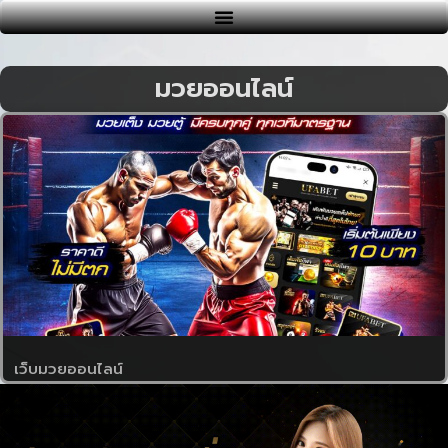
มวยออนไลน์
เว็บมวยออนไลน์