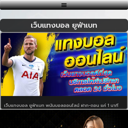
เว็บแทงบอล ยูฟ่าเบท
เว็บแทงบอล ยูฟ่าเบท พนันบอลออนไลน์ ฝาก-ถอน แค่ 1 นาที