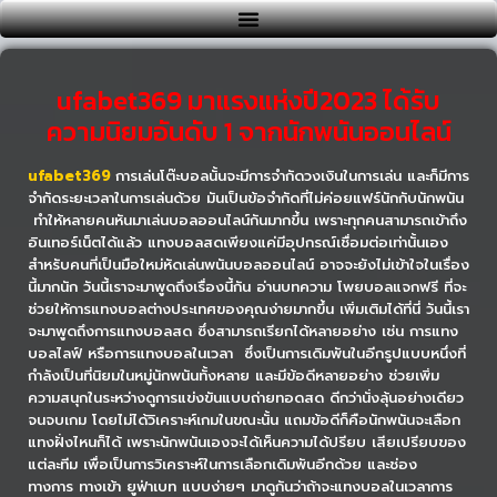
ufabet369 มาแรงแห่งปี2023 ได้รับ
ความนิยมอันดับ 1 จากนักพนันออนไลน์
ufabet369
การเล่นโต๊ะบอลนั้นจะมีการจำกัดวงเงินในการเล่น และก็มีการ
จำกัดระยะเวลาในการเล่นด้วย มันเป็นข้อจำกัดที่ไม่ค่อยแฟร์นักกับนักพนัน
ทำให้หลายคนหันมาเล่นบอลออนไลน์กันมากขึ้น เพราะทุกคนสามารถเข้าถึง
อินเทอร์เน็ตได้แล้ว แทงบอลสดเพียงแค่มีอุปกรณ์เชื่อมต่อเท่านั้นเอง
สำหรับคนที่เป็นมือใหม่หัดเล่นพนันบอลออนไลน์ อาจจะยังไม่เข้าใจในเรื่อง
นี้มากนัก วันนี้เราจะมาพูดถึงเรื่องนี้กัน อ่านบทความ โพยบอลแจกฟรี ที่จะ
ช่วยให้การแทงบอลต่างประเทศของคุณง่ายมากขึ้น เพิ่มเติมได้ที่นี่ วันนี้เรา
จะมาพูดถึงการแทงบอลสด ซึ่งสามารถเรียกได้หลายอย่าง เช่น การแทง
บอลไลฟ์ หรือการแทงบอลในเวลา ซึ่งเป็นการเดิมพันในอีกรูปแบบหนึ่งที่
กำลังเป็นที่นิยมในหมู่นักพนันทั้งหลาย และมีข้อดีหลายอย่าง ช่วยเพิ่ม
ความสนุกในระหว่างดูการแข่งขันแบบถ่ายทอดสด ดีกว่านั่งลุ้นอย่างเดียว
จนจบเกม โดยไม่ได้วิเคราะห์เกมในขณะนั้น แถมข้อดีก็คือนักพนันจะเลือก
แทงฝั่งไหนก็ได้ เพราะนักพนันเองจะได้เห็นความได้ปรียบ เสียเปรียบของ
แต่ละทีม เพื่อเป็นการวิเคราะห์ในการเลือกเดิมพันอีกด้วย และช่อง
ทางการ ทางเข้า ยูฟ่าเบท แบบง่ายๆ มาดูกันว่าถ้าจะแทงบอลในเวลาการ