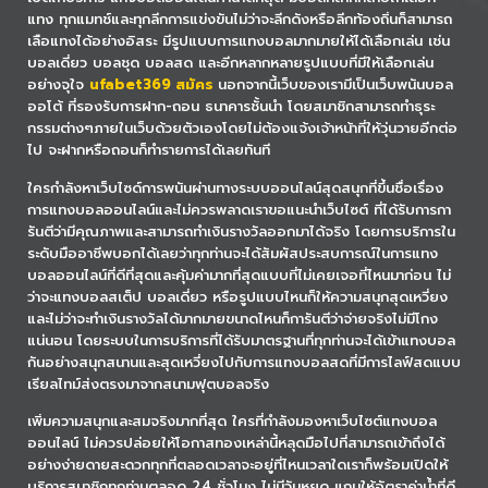
แทง ทุกแมทช์และทุกลีกการแข่งขันไม่ว่าจะลีกดังหรือลีกท้องถิ่นก็สามารถ
เลือแทงได้อย่างอิสระ มีรูปแบบการแทงบอลมากมายให้ได้เลือกเล่น เช่น
บอลเดี่ยว บอลชุด บอลสด และอีกหลากหลายรูปแบบที่มีให้เลือกเล่น
อย่างจุใจ
ufabet369 สมัคร
นอกจากนี้เว็บของเรามีเป็นเว็บพนันบอล
ออโต้ ที่รองรับการฝาก-ถอน ธนาคารชั้นนำ โดยสมาชิกสามารถทำธุระ
กรรมต่างๆภายในเว็บด้วยตัวเองโดยไม่ต้องแจ้งเจ้าหน้าที่ให้วุ่นวายอีกต่อ
ไป จะฝากหรือถอนก็ทำรายการได้เลยทันที
ใครกำลังหาเว็บไซด์การพนันผ่านทางระบบออนไลน์สุดสนุกที่ขึ้นชื่อเรื่อง
การแทงบอลออนไลน์และไม่ควรพลาดเราขอแนะนำเว็บไซต์ ที่ได้รับการกา
รันตีว่ามีคุณภาพและสามารถทำเงินรางวัลออกมาได้จริง โดยการบริการใน
ระดับมืออาชีพบอกได้เลยว่าทุกท่านจะได้สัมผัสประสบการณ์ในการแทง
บอลออนไลน์ที่ดีที่สุดและคุ้มค่ามากที่สุดแบบที่ไม่เคยเจอที่ไหนมาก่อน ไม่
ว่าจะแทงบอลสเต็ป บอลเดี่ยว หรือรูปแบบไหนก็ให้ความสนุกสุดเหวี่ยง
และไม่ว่าจะทำเงินรางวัลได้มากมายขนาดไหนก็การันตีว่าจ่ายจริงไม่มีโกง
แน่นอน โดยระบบในการบริการที่ได้รับมาตรฐานที่ทุกท่านจะได้เข้าแทงบอล
กันอย่างสนุกสนานและสุดเหวี่ยงไปกับการแทงบอลสดที่มีการไลฟ์สดแบบ
เรียลไทม์ส่งตรงมาจากสนามฟุตบอลจริง
เพิ่มความสนุกและสมจริงมากที่สุด ใครที่กำลังมองหาเว็บไซต์แทงบอล
ออนไลน์ ไม่ควรปล่อยให้โอกาสทองเหล่านี้หลุดมือไปที่สามารถเข้าถึงได้
อย่างง่ายดายสะดวกทุกที่ตลอดเวลาจะอยู่ที่ไหนเวลาใดเราก็พร้อมเปิดให้
บริการสมาชิกทุกท่านตลอด 24 ชั่วโมง ไม่มีวันหยุด แถมให้อัตราค่าน้ำที่ดี