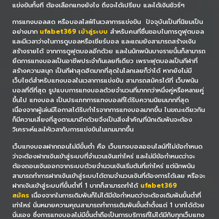
แข่งขันทั้งที ต้องเลือกแทงยังไง ถึงจะได้เปรียบ และได้เงินชัวร์ๆ
การแทงบอลสด หรือบอลไลฟ์ในเวลาการแข่งขัน ปัจจุบันเป็นที่นิยมเป็น
อย่างมาก
ufabet369 เข้าสู่ระบบ
สำหรับคนที่ชื่นชอบในการดูฟุตบอล
และมีเวลาว่างในการดูบอลหรือเชียร์บอล และแถมยังสามารถสร้างเงิน
สร้างรายได้ จากการดูฟุตบอลอีกด้วย และในนักพนันบางรายนั้นก็สามารถ
ยึดการแทงบอลเป็นอาชีพประจำกันเลยทีเดียว เพราะฟุตบอลเป็นกีฬาที่
สร้างความสนุก เป็นกีฬาสุดฮิตมากที่สุดในโลกเลยก็ว่าได้ หากยังไม่มี
เว็บไซต์สำหรับแทงบอลในเวลาการแข่งขัน สามารถสมัครได้ที่ เว็บพนัน
บอลที่ดีที่สุด รูปแบบการแทงบอลด้วยจำนวนที่มากกว่าหนึ่งคู่หรือหลายคู่
ขึ้นไป แทงบอล เป็นประเภทการแทงบอลที่ได้รับความนิยมมากที่สุด
เนื่องจากผู้เล่นมีโอกาสได้รับกำไรจากการแทงบอลมากขึ้น ในขณะเดียวกัน
ก็มีความเสี่ยงที่สูงตามมาอีกด้วยจึงเป็นสิ่งสำคัญที่นักเดิมพันจะต้อง
วิเคราะห์และให้เวลากับการแข่งขันในเกมมากขึ้น
เว็บแทงบอลฝากถอนไม่มีขั้นต่ำ คือ เว็บแทงบอลออนไลน์ที่ไม่ข้อกำหนด
ว่าจะต้องฝากเงินเข้าสู่ระบบที่จำนวนเงินเท่าไหร่ และไม่มีข้อกำหนดว่าจะ
ต้องถอนเงินออกจากระบบด้วยจำนวนเงินเริ่มต้นที่เท่าไหร่ แต่นักพนัน
สามารถทำการฝากเงินเข้าสู่ระบบได้ตามจำนวนเงินที่ต้องการได้เลย หรือจะ
ฝากเงินเข้าสู่ระบบที่ขั้นต่ำที่ 1 บาทก็สามารถทำได้
ufabet369
สมัคร
เนื่องจากในการเดิมพันก็ไม่ได้มีข้อกำหนดว่าจะต้องเดิมพันขั้นต่ำที่
เท่าไหร่ นั่นหมายความคุณสามารถทำการเดิมพันขั้นต่ำตั้งแต่ 1 บาทได้ด้วย
นั่นเอง ซึ่งการแทงบอลไม่มีขั้นต่ำถือเป็นการบริการที่ไม่ได้มีกับทุกเว็บแทง