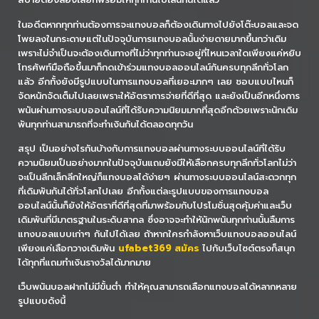
ในอดีตหากทุกท่านต้องการจะแทงบอลก็ต้องเดินทางไปยังโต๊ะบอลและจด
โพยลงในกระดาษแต่ในปัจจุบันการแทงบอลนั้นง่ายดายมากขึ้นกว่าเดิม
เพราะไม่จำเป็นจะต้องเดินทางที่ไม่ว่าทุกท่านจะอยู่ที่ไหนเวลาใดเพียงแค่หยิบ
โทรศัพท์มือถือขึ้นมาก็กดเข้าร่วมแทงบอลออนไลน์กันครบทุกลีกทั่วโลก
แล้ว อีกทั้งยังมีรูปแบบในการแทงบอลที่เยอะมากๆ เลย ชอบแบบไหนก็
จัดหนักจัดเต็มไปเลยเพราะให้อัตราการจ่ายที่ดีที่สุด และยังเป็นอีกหนึ่งการ
พนันผ่านทางระบบออนไลน์ที่ได้รับความนิยมมากที่สุดอีกด้วยเพราะนักเดิม
พันทุกท่านสามารถที่จะทำเงินกันได้ตลอดทุกวัน
สรุป เป็นอย่างไรกันบ้างกับการแทงบอลผ่านทางระบบออนไลน์ที่ได้รับ
ความนิยมเป็นอย่างมากในปัจจุบันแถมยังมีให้เลือกครบทุกลีกทั่วโลกไม่ว่า
จะเป็นลีกเล็กลีกใหญ่ก็แทงบอลได้ง่ายๆ ผ่านทางระบบออนไลน์สะดวกทุก
ที่เดิมพันกันได้ทั่วโลกไปเลย อีกทั้งแต่ละรูปแบบของการแทงบอล
ออนไลน์นั้นก็ยังให้อัตราที่ดีที่สุดที่มาพร้อมกับโปรโมชั่นสุดคุ้มค่าและเว็บ
เดิมพันที่มีมาตรฐานในระดับสากล ซึ่งอาจจะทำให้นักพนันทุกท่านนั้นลืมการ
แทงบอลแบบเก่าๆ กันไปได้เลย ถ้าหากใครกำลังหาเว็บแทงบอลออนไลน์
เพียงแค่เลือกวางเดิมพัน
ufabet369 สมัคร
ไปกับเว็บไซต์ตรงก็สนุก
ได้ทุกที่แถมทำเงินรางวัลได้มากมาย
เว็บพนันบอลฝากไม่มีขั้นต่ำ ทำให้คุณสามารถเลือกแทงบอลได้หลากหลาย
รูปแบบดังนี้