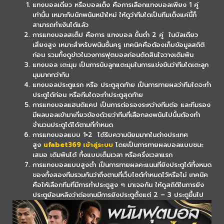
แทงบอลเดี่ยว หรือบอลเต็ง คือการเลือกแทงบอลเพียง 1 คู่
เท่านั้น เหมาะกับนักพนันหน้าใหม่ ให้ดูว่าทีมใดเป็นทีมเต็งแค่นี้ก็
สามารถทำเงินได้แล้ว
การแทงบอลสเต็ป คือการ แทงบอล ขั้นต่ำ 2 คู่ ในบิลเดียว
เสี่ยงสูง เหมาะสำหรับพนันชั้นครู เทคนิคคือต้องเก็บข้อมูลสถิติ
ก่อน รวมทั้งดูข่าวในวงการฟุตบอลก่อนตัดสินใจวางเดิมพัน
แทงบอล เตะมุม เป็นการนับลูกแตะมุมในการแข่งขันว่าทีมใดเตะลูก
มุมมากกว่ากัน
แทงบอลประตูแรก หรือ ประตูสุดท้าย เป็นการทายผลว่าทีมใดจะทำ
ประตูได้ก่อน หรือทีมใดจะทำประตูสุดท้าย
การแทงบอลแฮนดิแคป เป็นการต่อรองระหว่างทีมต่อ และทีมรอง
มีผลบอลเข้ามาเกี่ยวข้องด้วยว่าทีมที่เลือกลงพนันไปนั้นต้องทำ
จำนวนประตูได้ได้ตามที่กำหนด
การแทงบอลแบบ 1×2 ได้รับความนิยมมากในต่างประเทศ
สูง
ufabet369 เข้าสู่ระบบ
โดยเป็นการทายผลบอลแบบชนะ
เสมอ เดิมพันได้ ทั้งแบบเต็มเวลา หรือครึ่งเวลาแรก
การแทงบอลแบบสูงต่ำ เป็นการทายผลคะแนนที่ยิงประตูได้ทั้งหมด
ของทั้งสองทีมรวมกันว่าถึงตามที่เว็บไซต์กำหนดไว้หรือไม่ เทคนิค
คือให้เลือกทีมที่มีการทำประตูสูง ๆ มาเจอกัน ให้ดูสถิติในการยิง
ประตูย้อนหลังว่าต่อเกมมีการยิงประตูตั้งแต่ 2 – 3 ประตูขึ้นไป