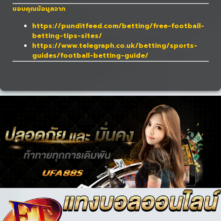
ขอบคุณข้อมูลจาก
https://punditfeed.com/betting/free-football-
betting-tips-sites/
https://www.telegraph.co.uk/betting/sports-
guides/football-betting-guide/